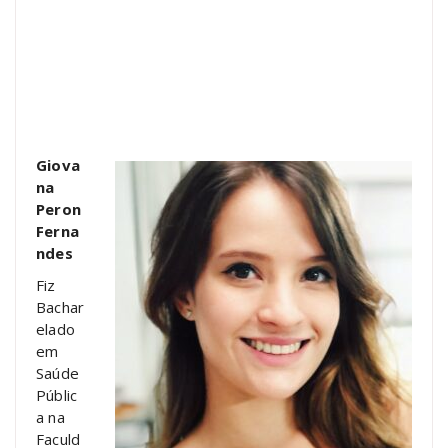
Giova
na
Peron
Ferna
ndes
Fiz
Bachar
elado
em
Saúde
Públic
a na
Faculd