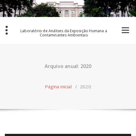
Skip
to
content
Laboratório de Análises da Exposição Humana a
Contaminantes Ambientais
Arquivo anual: 2020
Página inicial
/
2020